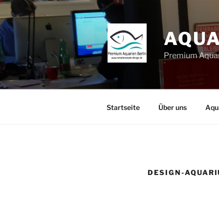
Zum
Inhalt
springen
AQUA
Premium Aquar
Startseite
Über uns
Aqu
DESIGN-AQUAR