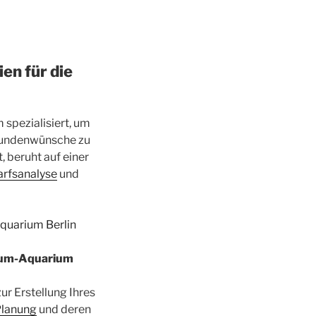
en für die
spezialisiert, um
Kundenwünsche zu
, beruht auf einer
rfsanalyse
und
mium-Aquarium
r Erstellung Ihres
lanung
und deren