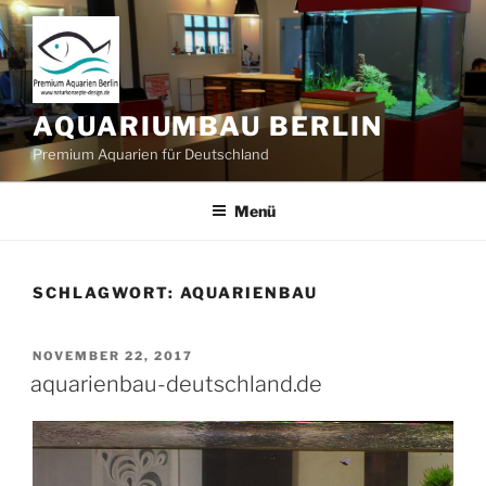
Zum
Inhalt
springen
AQUARIUMBAU BERLIN
Premium Aquarien für Deutschland
Menü
SCHLAGWORT:
AQUARIENBAU
VERÖFFENTLICHT
NOVEMBER 22, 2017
AM
aquarienbau-deutschland.de